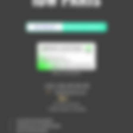
No Result
Website Carbon
Nous contacter
+33 1 64 40 94 05
info@idwparis.com
30 rue Lavoisier
77680 ROISSY EN BRIE
Inscription Newsletter
politique de confidentialité
devis personnalisé