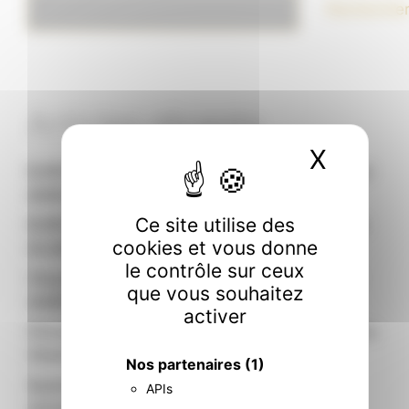
Recherche
Articles récents
X
Masque
EUROSHOP 2026 : Nos sculpteurs ouvrent leur
atelier
Ce site utilise des
EUROSHOP 2026 : pourquoi IDW Paris a toute
cookies et vous donne
sa place au cœur du retail mondial
le contrôle sur ceux
Visual Merchandising 2026 : 5 tendances qui
que vous souhaitez
redéfinissent le retail responsable
activer
Circularité et désirabilité : le nouveau visage du
visual merchandising
Nos partenaires
(1)
Quand l’identité de marque prend forme :
APIs
concevoir un mannequin qui vous ressemble