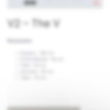
V2 – The V
Dimensions
Hauteur : 180 cm
Poitrine/Buste : 84 cm
Taille : 65 cm
Hanches : 90 cm
Talon : 10 cm